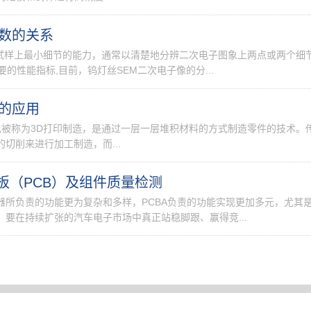
倍数的关系
辨试样上最小细节的能力，通常以清楚地分辨二次电子图象上两点或两个细
性能指标,目前，钨灯丝SEM二次电子像的分...
的应用
ng，AM)也被称为3D打印制造，是通过一层一层堆积材料的方式制造零件的技术。
切削来进行加工制造，而...
板（PCB）及组件质量检测
器所负责的功能更为复杂和多样，PCBA负责的功能实现更加多元，尤其
要在持续扩张的汽车电子市场中真正站稳脚跟、赢得竞...