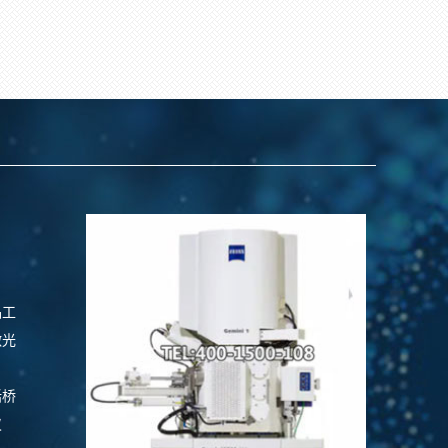
品工
激光
括桥
仪