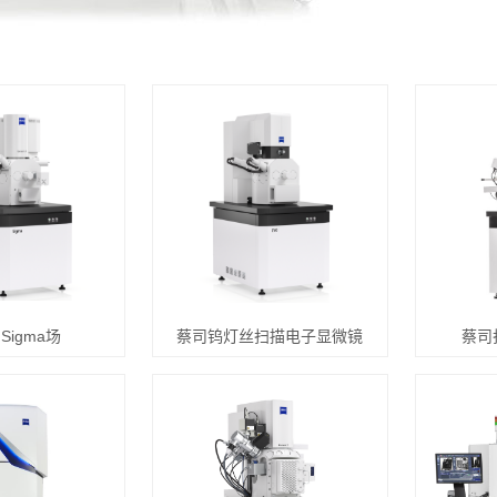
 Sigma场
蔡司钨灯丝扫描电子显微镜
蔡司