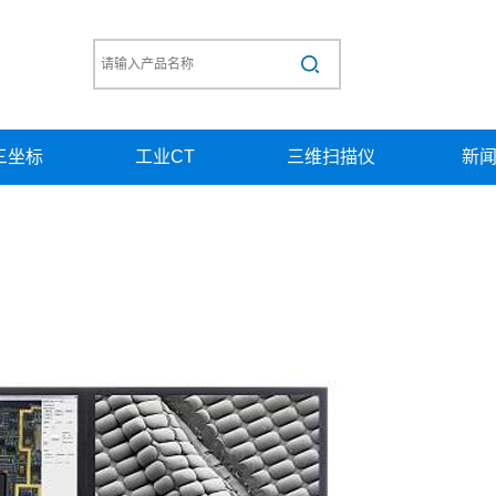
三坐标
工业CT
三维扫描仪
新